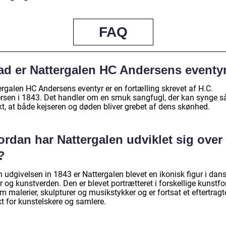
FAQ
ad er Nattergalen HC Andersens eventy
ergalen HC Andersens eventyr er en fortælling skrevet af H.C.
rsen i 1843. Det handler om en smuk sangfugl, der kan synge s
t, at både kejseren og døden bliver grebet af dens skønhed.
rdan har Nattergalen udviklet sig over
?
 udgivelsen in 1843 er Nattergalen blevet en ikonisk figur i dan
r og kunstverden. Den er blevet portrætteret i forskellige kunstf
 malerier, skulpturer og musikstykker og er fortsat et eftertragt
t for kunstelskere og samlere.