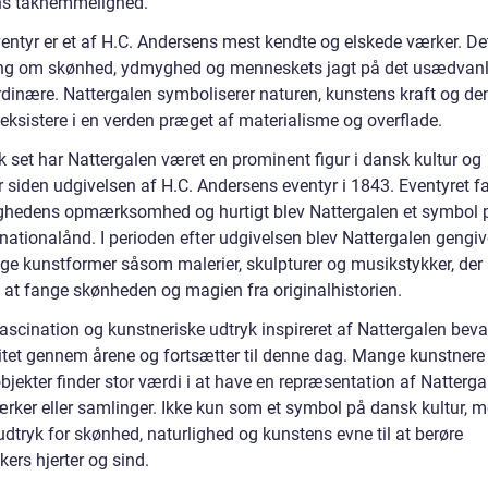
ns taknemmelighed.
entyr er et af H.C. Andersens mest kendte og elskede værker. Det
ing om skønhed, ydmyghed og menneskets jagt på det usædvanl
rdinære. Nattergalen symboliserer naturen, kunstens kraft og de
eksistere i en verden præget af materialisme og overflade.
k set har Nattergalen været en prominent figur i dansk kultur og
ur siden udgivelsen af H.C. Andersens eventyr i 1843. Eventyret 
ighedens opmærksomhed og hurtigt blev Nattergalen et symbol 
ationalånd. I perioden efter udgivelsen blev Nattergalen gengive
ige kunstformer såsom malerier, skulpturer og musikstykker, der 
 at fange skønheden og magien fra originalhistorien.
ascination og kunstneriske udtryk inspireret af Nattergalen beva
itet gennem årene og fortsætter til denne dag. Mange kunstnere
jekter finder stor værdi i at have en repræsentation af Natterga
ærker eller samlinger. Ikke kun som et symbol på dansk kultur, 
dtryk for skønhed, naturlighed og kunstens evne til at berøre
ers hjerter og sind.