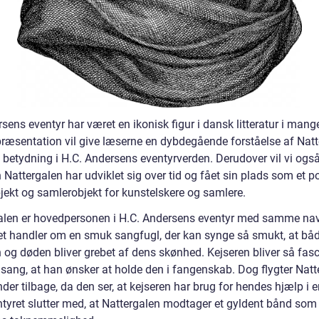
sens eventyr har været en ikonisk figur i dansk litteratur i mange
ræsentation vil give læserne en dybdegående forståelse af Natt
 betydning i H.C. Andersens eventyrverden. Derudover vil vi også
Nattergalen har udviklet sig over tid og fået sin plads som et p
jekt og samlerobjekt for kunstelskere og samlere.
alen er hovedpersonen i H.C. Andersens eventyr med samme na
et handler om en smuk sangfugl, der kan synge så smukt, at bå
 og døden bliver grebet af dens skønhed. Kejseren bliver så fasc
 sang, at han ønsker at holde den i fangenskab. Dog flygter Natt
er tilbage, da den ser, at kejseren har brug for hendes hjælp i 
entyret slutter med, at Nattergalen modtager et gyldent bånd som