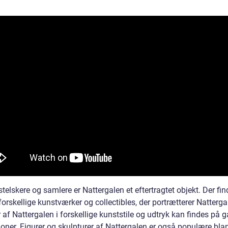
telskere og samlere er Nattergalen et eftertragtet objekt. Der fi
rskellige kunstværker og collectibles, der portrætterer Natterga
 af Nattergalen i forskellige kunststile og udtryk kan findes på ga
ioner. Figurer og skulpturer af Nattergalen er også populære bla