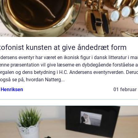
Saxofonist kunsten at give åndedræt form
dersens eventyr har været en ikonisk figur i dansk litteratur i m
Denne præsentation vil give læserne en dybdegående forståelse a
ergalen og dens betydning i H.C. Andersens eventyrverden. Deru
i også se på, hvordan Natterg...
 Henriksen
01 februar