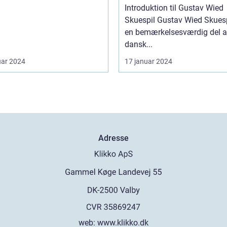
rære Skikkelse
Introduktion til Gustav Wied
Skuespil Gustav Wied Skuespil er
en bemærkelsesværdig del a
dansk...
uar 2024
17 januar 2024
Adresse
web:
www.klikko.dk