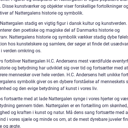
 Disse kunstværker og objekter viser forskellige fortolkninger o
iver af Nattergalens historie og symbolik.
 Nattergalen stadig en vigtig figur i dansk kultur og kunstverden
nterer den poetiske og magiske del af Danmarks historie og
urarv. Nattergalens historie og symbolik vækker stadig dybe følel
tion hos kunstelskere og samlere, der søger at finde det usædva
i verden omkring os.
lys forbliver Nattergalen H.C. Andersens mest værdifulde eventyr
torie og betydning har udviklet sig over tid og fortsætter med at
rere mennesker over hele verden. H.C. Andersens helt unikke fort
ergalens symbolik giver os en dybere forståelse af menneskets 
ønhed og den evige betydning af kunst i vores liv.
os fortsætte med at lade Nattergalen synge i vores hjerter og v
tydning gennem tiden. Nattergalen er en fortælling om skønhed, 
ighed og kraften i kunst og natur. Må dens sang fortsætte med a
nd i vores sjæle og minde os om, at de mest dyrebare juveler fin
le og ægte.