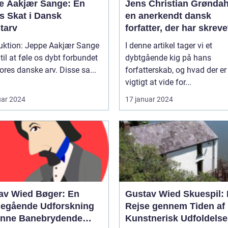
e Aakjær Sange: En
Jens Christian Grøndah
s Skat i Dansk
en anerkendt dansk
tarv
forfatter, der har skreve
lang række bøger, der
duktion: Jeppe Aakjær Sange
I denne artikel tager vi et
spænder over forskelli
 til at føle os dybt forbundet
dybtgående kig på hans
temaer og genrer
res danske arv. Disse sa...
forfatterskab, og hvad der er
vigtigt at vide for...
uar 2024
17 januar 2024
av Wied Bøger: En
Gustav Wied Skuespil:
egående Udforskning
Rejse gennem Tiden af
enne Banebrydende
Kunstnerisk Udfoldelse