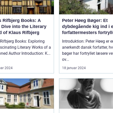
s Rifbjerg Books: A
Peter Høeg Bøger: Et
Dive into the Literary
dybdegående kig ind i 
 of Klaus Rifbjerg
forfattermesters fortryl
univers
Rifbjerg Books: Exploring
Introduktion: Peter Høeg er e
scinating Literary Works of a
anerkendt dansk forfatter, hv
Renowned Author Introduction: K...
bøger har fortryllet læsere v
ov...
uar 2024
18 januar 2024