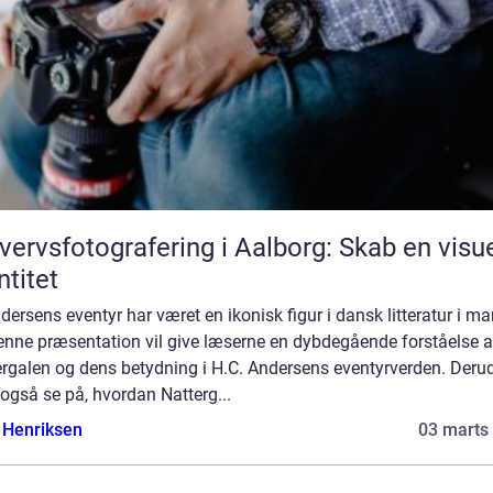
vervsfotografering i Aalborg: Skab en visu
ntitet
dersens eventyr har været en ikonisk figur i dansk litteratur i m
Denne præsentation vil give læserne en dybdegående forståelse a
ergalen og dens betydning i H.C. Andersens eventyrverden. Deru
i også se på, hvordan Natterg...
 Henriksen
03 marts