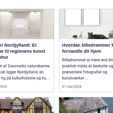
ri Nordjylland: Et
Hvordan billedrammer 
e til regionens kunst
forvandle dit hjem
ltur
Billedrammer er mere end bl
tet af Danmarks naturskønne
praktisk måde at beskytte o
ab ligger Nordjylland, en
præsentere fotografier og
 rig på kulturhistorie og ku...
kunstværker ...
 2024
07 maj 2024