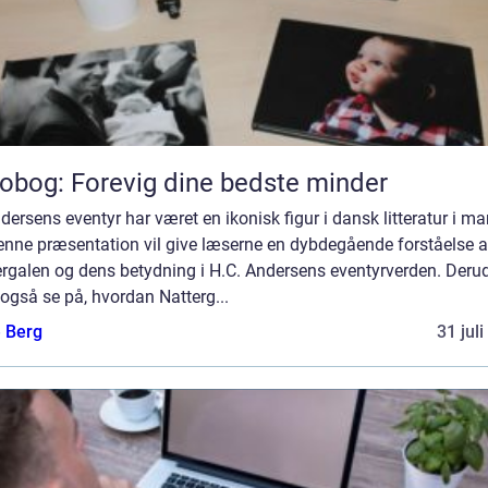
obog: Forevig dine bedste minder
dersens eventyr har været en ikonisk figur i dansk litteratur i m
Denne præsentation vil give læserne en dybdegående forståelse a
ergalen og dens betydning i H.C. Andersens eventyrverden. Deru
i også se på, hvordan Natterg...
e Berg
31 jul