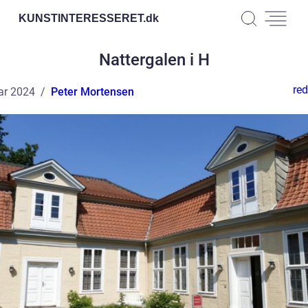
KUNSTINTERESSERET.
dk
Nattergalen i H
red
ar 2024
Peter Mortensen