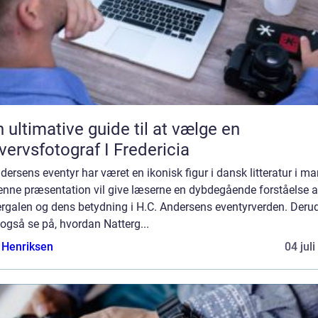
 ultimative guide til at vælge en
vervsfotograf I Fredericia
dersens eventyr har været en ikonisk figur i dansk litteratur i m
Denne præsentation vil give læserne en dybdegående forståelse a
ergalen og dens betydning i H.C. Andersens eventyrverden. Deru
i også se på, hvordan Natterg...
 Henriksen
04 jul