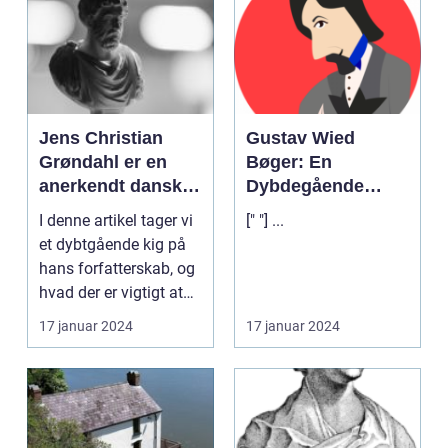
Jens Christian
Gustav Wied
Grøndahl er en
Bøger: En
anerkendt dansk
Dybdegående
forfatter, der har
Udforskning af
I denne artikel tager vi
[" "] ...
skrevet en lang
Denne
et dybtgående kig på
række bøger, der
Banebrydende
hans forfatterskab, og
spænder over
Litterære
hvad der er vigtigt at
forskellige temaer
Skikkelse
vide for...
17 januar 2024
17 januar 2024
og genrer