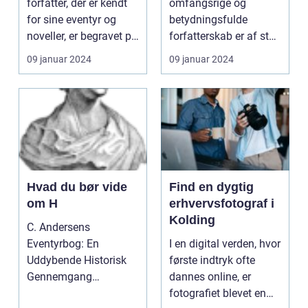
forfatter, der er kendt
omfangsrige og
forfatters arv
for sine eventyr og
betydningsfulde
noveller, er begravet på
forfatterskab er af stor
Assistens Ki...
interesse for
09 januar 2024
09 januar 2024
kunstelskere og...
Hvad du bør vide
Find en dygtig
om H
erhvervsfotograf i
Kolding
C. Andersens
Eventyrbog: En
I en digital verden, hvor
Uddybende Historisk
første indtryk ofte
Gennemgang
dannes online, er
Introduktion: ...
fotografiet blevet en