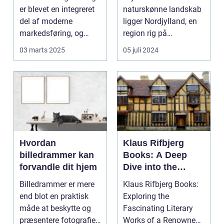
og kultur
er blevet en integreret
naturskønne landskab
del af moderne
ligger Nordjylland, en
markedsføring, og
region rig på
erhvervsfotogr...
kulturhistorie og ku...
03 marts 2025
05 juli 2024
Hvordan
Klaus Rifbjerg
billedrammer kan
Books: A Deep
forvandle dit hjem
Dive into the
Literary World of
Billedrammer er mere
Klaus Rifbjerg Books:
Klaus Rifbjerg
end blot en praktisk
Exploring the
måde at beskytte og
Fascinating Literary
præsentere fotografier
Works of a Renowned