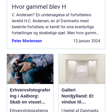
Hvor gammel blev H
C. Andersen? En undersøgelse af forfatterens
levetid H.C. Andersen, en af Danmarks mest
berømte forfattere, er kendt for sine eventyrlige
fortællinger og skrøbelige sjæl. Men hvor gammel
blev han egentlig? Denne artikel vil dykke ned i
Peter Mortensen
12 januar 2024
historien om H...
Erhvervsfotografer
Galleri
ing i Aalborg:
Nordjylland: Et
Skab en visuel
vindue til
identitet
regionens kunst
Erhvervsfotografering
I hjertet af Danmarks