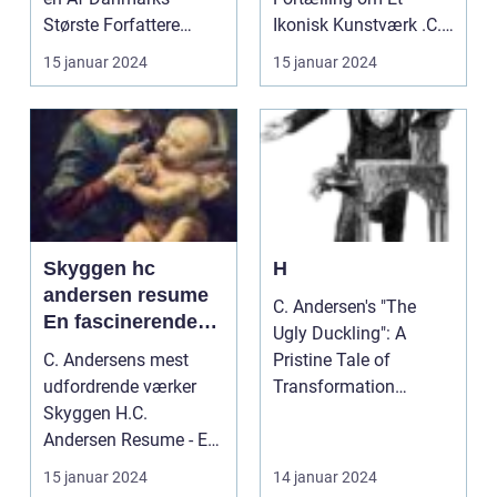
Største Forfattere
Ikonisk Kunstværk .C.
Introduktion til .
Andersen - Et Ikonisk
15 januar 2024
15 januar 2024
Jensen: - Johan...
Kunstvær...
Skyggen hc
H
andersen resume
C. Andersen's "The
En fascinerende
Ugly Duckling": A
historie om en af H
C. Andersens mest
Pristine Tale of
udfordrende værker
Transformation
Skyggen H.C.
Introduction: ...
Andersen Resume - En
introduktion til et
15 januar 2024
14 januar 2024
mørkt l...