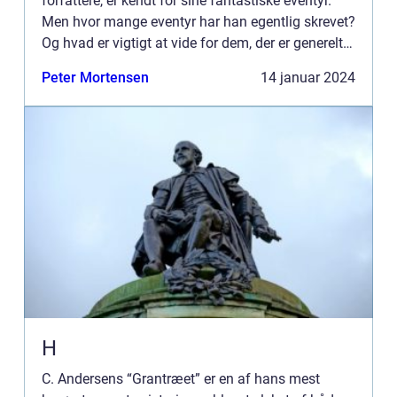
forfattere, er kendt for sine fantastiske eventyr.
Men hvor mange eventyr har han egentlig skrevet?
Og hvad er vigtigt at vide for dem, der er generelt
interesseret i dette emne? Denne artikel vil dykke
Peter Mortensen
14 januar 2024
ned i ...
H
C. Andersens “Grantræet” er en af hans mest