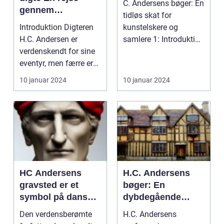
C. Andersens bøger: En
gennem
tidløs skat for
forfatterskabets
Introduktion Digteren
kunstelskere og
poetiske univers
H.C. Andersen er
samlere 1: Introduktion
verdenskendt for sine
Hvornår nævnes det
eventyr, men færre er
d...
bekendt med hans ...
10 januar 2024
10 januar 2024
HC Andersens
H.C. Andersens
gravsted er et
bøger: En
symbol på dansk
dybdegående
kultur og historie
undersøgelse af
Den verdensberømte
H.C. Andersens
den danske