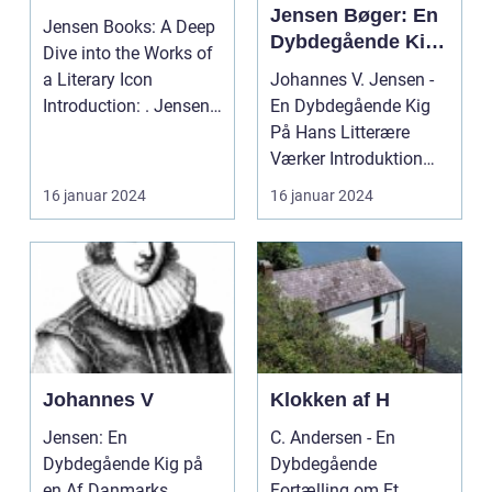
Jensen Bøger: En
Jensen Books: A Deep
Dybdegående Kig
Dive into the Works of
På Hans Litterære
a Literary Icon
Johannes V. Jensen -
Værker
Introduction: . Jensen,
En Dybdegående Kig
a prominent Dan...
På Hans Litterære
Værker Introduktion
Johannes V. Jensen...
16 januar 2024
16 januar 2024
Johannes V
Klokken af H
Jensen: En
C. Andersen - En
Dybdegående Kig på
Dybdegående
en Af Danmarks
Fortælling om Et