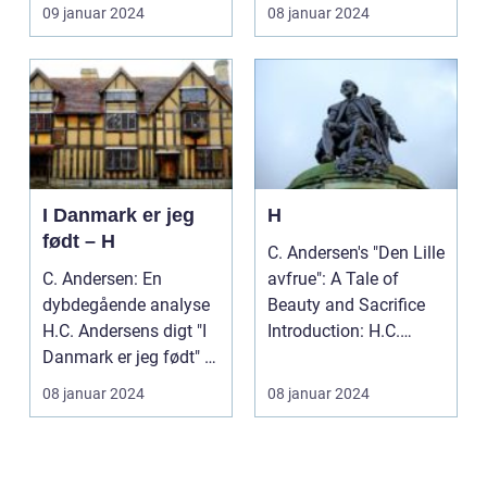
central...
09 januar 2024
08 januar 2024
I Danmark er jeg
H
født – H
C. Andersen's "Den Lille
C. Andersen: En
avfrue": A Tale of
dybdegående analyse
Beauty and Sacrifice
H.C. Andersens digt "I
Introduction: H.C.
Danmark er jeg født" er
Andersen's fair...
blevet en af de ...
08 januar 2024
08 januar 2024