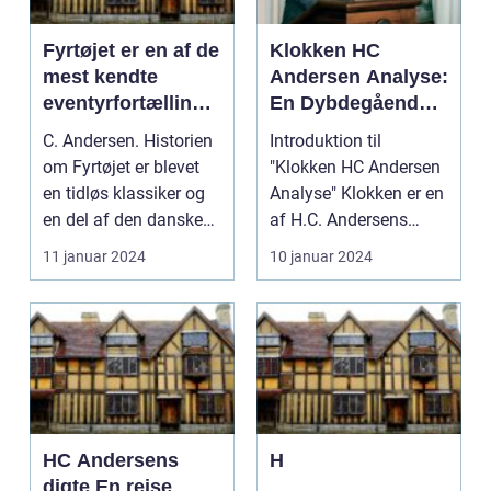
Fyrtøjet er en af de
Klokken HC
mest kendte
Andersen Analyse:
eventyrfortællinge
En Dybdegående
r skrevet af den
Gennemgang af Et
C. Andersen. Historien
Introduktion til
danske forfatter, H
Mesterværk
om Fyrtøjet er blevet
"Klokken HC Andersen
en tidløs klassiker og
Analyse" Klokken er en
en del af den danske
af H.C. Andersens
kulturarv. ...
mest kendte eventyr,...
11 januar 2024
10 januar 2024
HC Andersens
H
digte En rejse