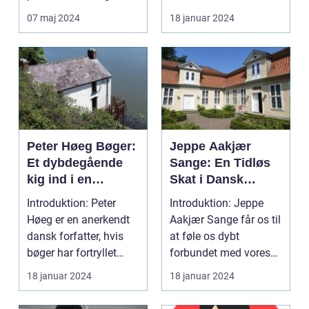
og kunstværker ...
Author Introduction:
07 maj 2024
18 januar 2024
K...
Peter Høeg Bøger:
Jeppe Aakjær
Et dybdegående
Sange: En Tidløs
kig ind i en
Skat i Dansk
forfattermesters
Kunstarv
Introduktion: Peter
Introduktion: Jeppe
fortryllende
Høeg er en anerkendt
Aakjær Sange får os til
univers
dansk forfatter, hvis
at føle os dybt
bøger har fortryllet
forbundet med vores
læsere verden ov...
danske arv. Disse sa...
18 januar 2024
18 januar 2024